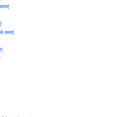
कमाएं
ं
े कमाएं
एं
ं