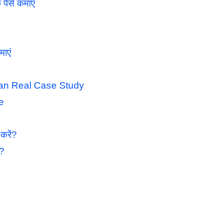
ैसे कमाएं
ाएं
ian Real Case Study
e
करें?
ं?