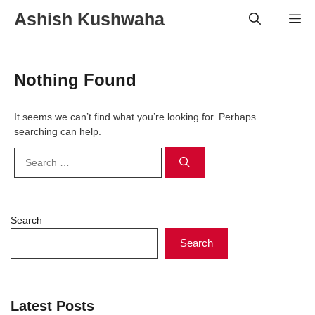
Skip
Ashish Kushwaha
Me
to
content
Nothing Found
It seems we can’t find what you’re looking for. Perhaps
searching can help.
Search
for:
Search
Search
Latest Posts